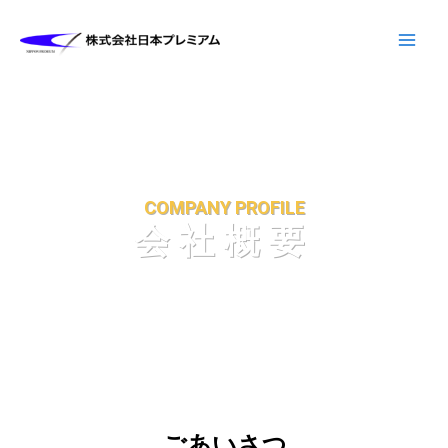
内
容
を
ス
キ
ッ
プ
COMPANY PROFILE
会社概要
ごあいさつ